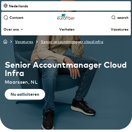
Nederlands
Contact
search
Over ons
Verhalen
Vacatures
vacatures
senior accountmanager cloud infra
Nederlands
Wie we zijn
Senior Accountmanager Cloud
English
Infra
Wat we doen
Maarssen, NL
Français
Nu solliciteren
Hoe we werven