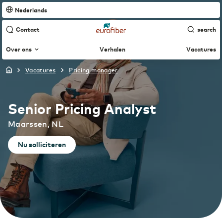
Nederlands
Contact
search
Over ons
Verhalen
Vacatures
vacatures
pricing manager
Nederlands
Wie we zijn
Senior Pricing Analyst
English
Wat we doen
Maarssen, NL
Français
Nu solliciteren
Hoe we werven